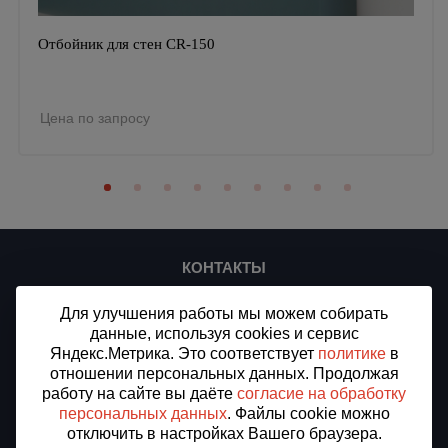
Отбойник для стен CR-150
Цена по запросу
КОНТАКТЫ
ООО «СТ-ПЛЮС»
Для улучшения работы мы можем собирать
ИНН/КПП 7716912875/773301001
ОГРН 1187746509994
данные, используя cookies и сервис
Яндекс.Метрика. Это соответствует
политике
в
Доставка в Барнаул, Алтайский край
отношении персональных данных. Продолжая
Все города доставки
работу на сайте вы даёте
согласие на обработку
персональных данных
. Файлы cookie можно
Тел.:
8 (800) 505-97-07
E-mail:
st-prof@inbox.ru
отключить в настройках Вашего браузера.